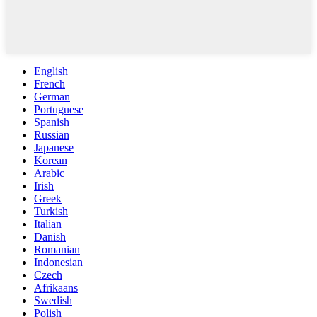
English
French
German
Portuguese
Spanish
Russian
Japanese
Korean
Arabic
Irish
Greek
Turkish
Italian
Danish
Romanian
Indonesian
Czech
Afrikaans
Swedish
Polish