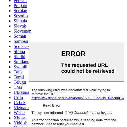
Persian
Punjabi
Serbian
Sesotho
Sinhala
Slovak
Slovenian
Somali
Samoan
Scots Gaelic
Shona
Sindhi
Sundanese
Swahili
Tajik
Tamil
Telugu
Thai
Ukrainian
Urdu
Uzbek
Vietnamese
Welsh
Xhosa
Yiddish