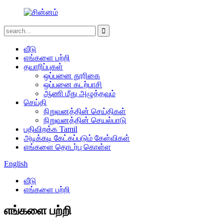
வீடு
எங்களை பற்றி
தயாரிப்புகள்
ஒப்பனை தூரிகை
ஒப்பனை கடற்பாசி
ஆணி மீது அழுத்தவும்
செய்தி
நிறுவனத்தின் செய்திகள்
நிறுவனத்தின் செயல்பாடு
பதிவிறக்க Tamil
அடிக்கடி கேட்கப்படும் கேள்விகள்
எங்களை தொடர்பு கொள்ள
English
வீடு
எங்களை பற்றி
எங்களை பற்றி